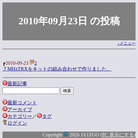
2010年09月23日 の投稿
↓メニュー
┏
2010-09-23
2
７MHzTRXをキットの組み合わせで作りました。
最新記事
最新コメント
アーカイブ
カテゴリー
／
タグ
ログイン
Copyright
2026 JA1ZGO (
PC 表示にする
)