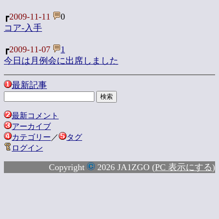
┏
2009-11-11
0
コア-入手
┏
2009-11-07
1
今日は月例会に出席しました
最新記事
最新コメント
アーカイブ
カテゴリー
／
タグ
ログイン
Copyright
2026 JA1ZGO (
PC 表示にする
)