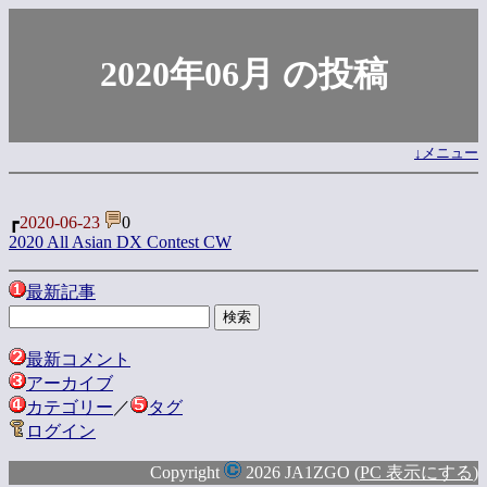
2020年06月 の投稿
↓メニュー
┏
2020-06-23
0
2020 All Asian DX Contest CW
最新記事
最新コメント
アーカイブ
カテゴリー
／
タグ
ログイン
Copyright
2026 JA1ZGO (
PC 表示にする
)