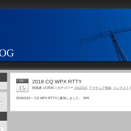
LOG
2018 CQ WPX RTTY
2月
15
投稿者 JJ1RXC | カテゴリー
JA1ZGO
,
アマチュア無線
,
コンテスト
2018/2/10～ CQ WPX RTTYに参加しました。 SH5
土