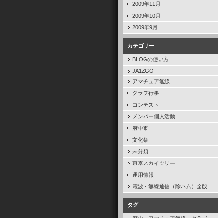
2009年11月
2009年10月
2009年9月
カテゴリー
BLOGの使い方
JA1ZGO
アマチュア無線
クラブ行事
コンテスト
メンバー個人活動
府中市
文化祭
未分類
東京スカイツリー
運用情報
電波・無線通信（除ハム）全般
タグ