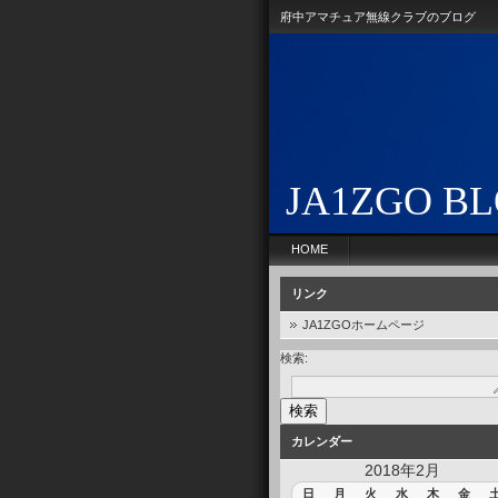
府中アマチュア無線クラブのブログ
JA1ZGO B
HOME
リンク
JA1ZGOホームページ
検索:
カレンダー
2018年2月
日
月
火
水
木
金