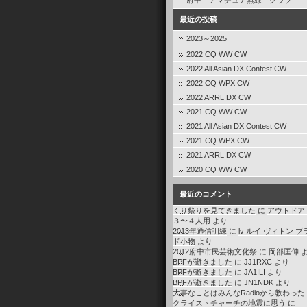
府中 アマチュア無線 クラブ
最近の投稿
2023～2025
2022 CQ WW CW
2022 All Asian DX Contest CW
2022 CQ WPX CW
2022 ARRL DX CW
2021 CQ WW CW
2021 All Asian DX Contest CW
2021 CQ WPX CW
2021 ARRL DX CW
2020 CQ WW CW
最近のコメント
くり祭りを見てきました
に
アウトドア
３〜４人用
より
2013年通信訓練
に
lv ルイ ヴィトン ブ
ド小物
より
2012府中市民芸術文化祭
に
岡部匡伸
よ
BPFが逝きました
に
JJ1RXC
より
BPFが逝きました
に
JA1ILI
より
BPFが逝きました
に
JN1NDK
より
大事なことはみんなRadioから教わった
クライストチャーチの地震に思う
に