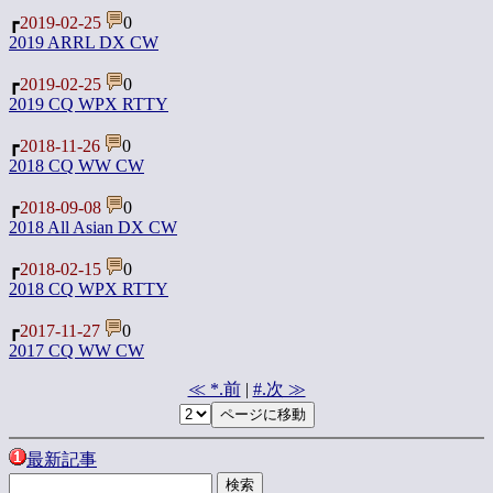
┏
2019-02-25
0
2019 ARRL DX CW
┏
2019-02-25
0
2019 CQ WPX RTTY
┏
2018-11-26
0
2018 CQ WW CW
┏
2018-09-08
0
2018 All Asian DX CW
┏
2018-02-15
0
2018 CQ WPX RTTY
┏
2017-11-27
0
2017 CQ WW CW
≪ *.前
|
#.次 ≫
最新記事