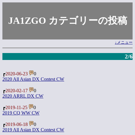
JA1ZGO カテゴリーの投稿
↓メニュー
2/6
┏
2020-06-23
0
2020 All Asian DX Contest CW
┏
2020-02-17
0
2020 ARRL DX CW
┏
2019-11-25
0
2019 CQ WW CW
┏
2019-06-18
0
2019 All Asian DX Contest CW