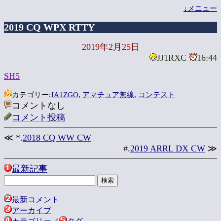
↓メニュー
2019 CQ WPX RTTY
2019年2月25日
JJ1RXC
16:44
SH5
カテゴリー:
JA1ZGO
,
アマチュア無線
,
コンテスト
コメントなし
コメント投稿
≪ *.
2018 CQ WW CW
#.
2019 ARRL DX CW
≫
最新記事
最新コメント
アーカイブ