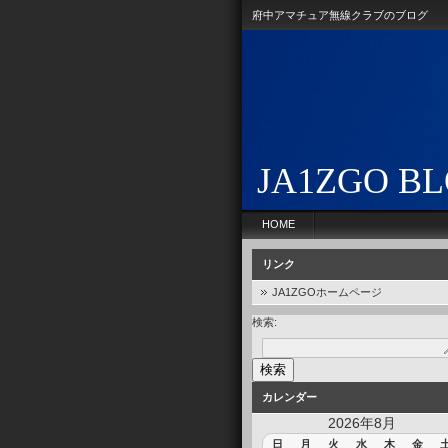
府中アマチュア無線クラブのブログ
JA1ZGO B
HOME
リンク
JA1ZGOホームページ
検索:
カレンダー
2026年8月
日
月
火
水
木
金