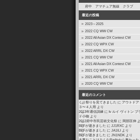
府中 アマチュア無線 クラブ
最近の投稿
2023～2025
2022 CQ WW CW
2022 All Asian DX Contest CW
2022 CQ WPX CW
2022 ARRL DX CW
2021 CQ WW CW
2021 All Asian DX Contest CW
2021 CQ WPX CW
2021 ARRL DX CW
2020 CQ WW CW
最近のコメント
くり祭りを見てきました
に
アウトドア
３〜４人用
より
2013年通信訓練
に
lv ルイ ヴィトン ブ
ド小物
より
2012府中市民芸術文化祭
に
岡部匡伸
よ
BPFが逝きました
に
JJ1RXC
より
BPFが逝きました
に
JA1ILI
より
BPFが逝きました
に
JN1NDK
より
大事なことはみんなRadioから教わった