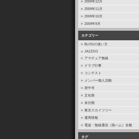
2009年12月
2009年11月
2009年10月
2009年9月
カテゴリー
BLOGの使い方
JA1ZGO
アマチュア無線
クラブ行事
コンテスト
メンバー個人活動
府中市
文化祭
未分類
東京スカイツリー
運用情報
電波・無線通信（除ハム）全般
タグ