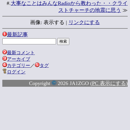
#.
大事なことはみんなRadioから教わった・・クライ
ストチャーチの地震に思う
≫
画像: 表示する |
リンクにする
最新記事
最新コメント
アーカイブ
カテゴリー
／
タグ
ログイン
Copyright
2026 JA1ZGO (
PC 表示にする
)