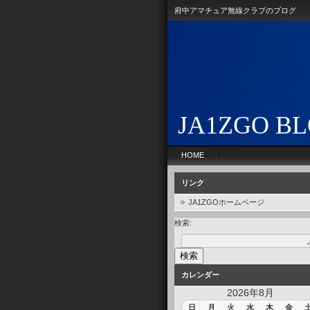
府中アマチュア無線クラブのブログ
JA1ZGO B
HOME
リンク
JA1ZGOホームページ
検索:
カレンダー
2026年8月
日
月
火
水
木
金