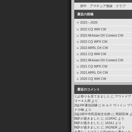
府中 アマチュア無線 クラブ
最近の投稿
2023～2025
2022 CQ WW CW
2022 All Asian DX Contest CW
2022 CQ WPX CW
2022 ARRL DX CW
2021 CQ WW CW
2021 All Asian DX Contest CW
2021 CQ WPX CW
2021 ARRL DX CW
2020 CQ WW CW
最近のコメント
くり祭りを見てきました
に
アウトドア
３〜４人用
より
2013年通信訓練
に
lv ルイ ヴィトン ブ
ド小物
より
2012府中市民芸術文化祭
に
岡部匡伸
よ
BPFが逝きました
に
JJ1RXC
より
BPFが逝きました
に
JA1ILI
より
BPFが逝きました
に
JN1NDK
より
大事なことはみんなRadioから教わった