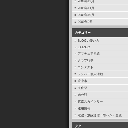
2009年12月
2009年11月
2009年10月
2009年9月
カテゴリー
BLOGの使い方
JA1ZGO
アマチュア無線
クラブ行事
コンテスト
メンバー個人活動
府中市
文化祭
未分類
東京スカイツリー
運用情報
電波・無線通信（除ハム）全般
タグ