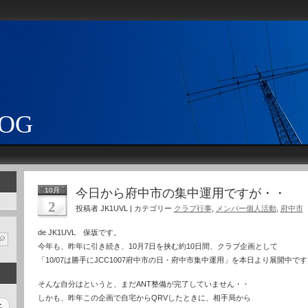
LOG
10月
今日から府中市の集中運用ですが・・
2
投稿者 JK1UVL | カテゴリー
クラブ行事
,
メンバー個人活動
,
府中市
de JK1UVL 保坂です。
今年も、昨年に引き続き、10月7日を挟む約10日間、クラブ企画として
「10/07は勝手にJCC1007府中市の日・府中市集中運用」を本日より展開中です
そんな自分はというと、まだANT整備が完了していません・・
しかも、昨年この企画で自宅からQRVしたときに、相手局から
土