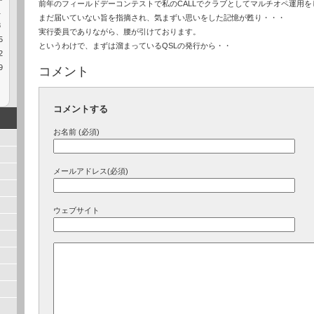
前年のフィールドデーコンテストで私のCALLでクラブとしてマルチオペ運用を
1
まだ届いていない旨を指摘され、気まずい思いをした記憶が甦り・・・
8
実行委員でありながら、腰が引けております。
5
というわけで、まずは溜まっているQSLの発行から・・
2
9
コメント
コメントする
お名前 (必須)
メールアドレス(必須)
ウェブサイト