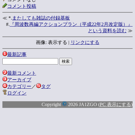
コメント投稿
≪ *.
またしても雑誌の付録基板
#.
『周波数再編アクションプラン（平成22年2月改定版）』
という資料を読む
≫
画像: 表示する |
リンクにする
最新記事
最新コメント
アーカイブ
カテゴリー
／
タグ
ログイン
Copyright
2026 JA1ZGO (
PC 表示にする
)