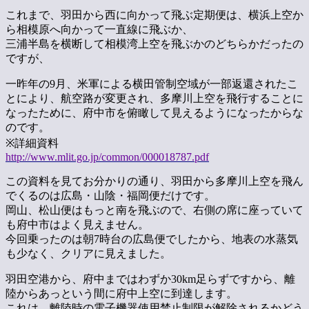
これまで、羽田から西に向かって飛ぶ定期便は、横浜上空か
ら相模原へ向かって一直線に飛ぶか、
三浦半島を横断して相模湾上空を飛ぶかのどちらかだったの
ですが、
一昨年の9月、米軍による横田管制空域が一部返還されたこ
とにより、航空路が変更され、多摩川上空を飛行することに
なったために、府中市を俯瞰して見えるようになったからな
のです。
※詳細資料
http://www.mlit.go.jp/common/000018787.pdf
この資料を見てお分かりの通り、羽田から多摩川上空を飛ん
でくるのは広島・山陰・福岡便だけです。
岡山、松山便はもっと南を飛ぶので、右側の席に座っていて
も府中市はよく見えません。
今回乗ったのは朝7時台の広島便でしたから、地表の水蒸気
も少なく、クリアに見えました。
羽田空港から、府中まではわずか30km足らずですから、離
陸からあっという間に府中上空に到達します。
これは、離陸時の電子機器使用禁止制限が解除されるかどう