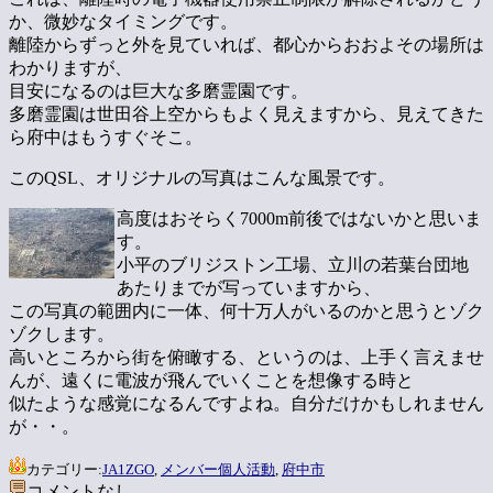
か、微妙なタイミングです。
離陸からずっと外を見ていれば、都心からおおよその場所は
わかりますが、
目安になるのは巨大な多磨霊園です。
多磨霊園は世田谷上空からもよく見えますから、見えてきた
ら府中はもうすぐそこ。
このQSL、オリジナルの写真はこんな風景です。
高度はおそらく7000m前後ではないかと思いま
す。
小平のブリジストン工場、立川の若葉台団地
あたりまでが写っていますから、
この写真の範囲内に一体、何十万人がいるのかと思うとゾク
ゾクします。
高いところから街を俯瞰する、というのは、上手く言えませ
んが、遠くに電波が飛んでいくことを想像する時と
似たような感覚になるんですよね。自分だけかもしれません
が・・。
カテゴリー:
JA1ZGO
,
メンバー個人活動
,
府中市
コメントなし