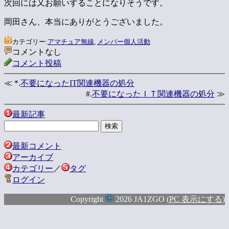
次回には又お願いすることになりそうです。
岡田さん、本当にありがとうございました。
カテゴリー:
アマチュア無線
,
メンバー個人活動
コメントなし
コメント投稿
≪ *.
不要になったIT関連機器の処分
#.
不要になったＩＴ関連機器の処分
≫
最新記事
最新コメント
アーカイブ
カテゴリー
／
タグ
ログイン
Copyright
2026 JA1ZGO (
PC 表示にする
)