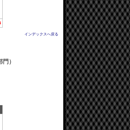
4
インデックスへ戻る
信部門）
点