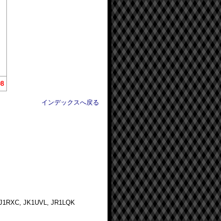
98
インデックスへ戻る
J1RXC, JK1UVL, JR1LQK