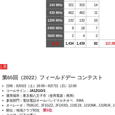
144 MHz
321
315
14
430 MHz
462
462
11
1200 MHz
132
132
10
2400 MHz
9
18
7
5600 MHz
2
4
2
合 計
1,434
1,439
82
117,9
結果
第65回（2022）フィールドデー コンテスト
日時：8月6日（土）18:00～8月7日（日）12:00
コールサイン：
JA1ZGO/1
運用場所：東京都八王子市（使用電源：商用）
参加部門：電信電話オールバンドマルチオペ XMA
オペレータ：7N3GJC, JF1GZZ, JF1XXD, JJ1EJX, JJ1ONK, JJ1RUX, J
第3位
順位：地域クラブ対抗