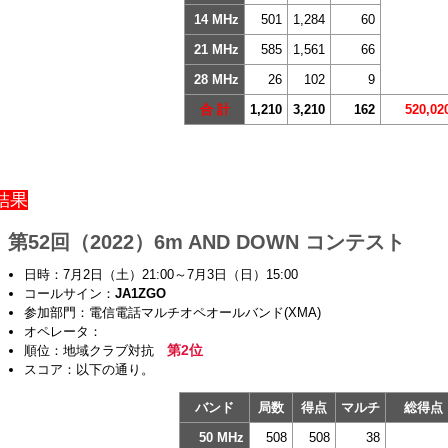
14 MHz
501
1,284
60
21 MHz
585
1,561
66
28 MHz
26
102
9
合 計
1,210
3,210
162
520,02
結果
第52回（2022）6m AND DOWN コンテスト
日時：7月2日（土）21:00～7月3日（日）15:00
コールサイン：
JA1ZGO
参加部門：電信電話マルチオペオールバンド(XMA)
オペレータ：
第2位
順位：地域クラブ対抗
スコア：以下の通り。
バンド
局数
得点
マルチ
総得
50 MHz
508
508
38