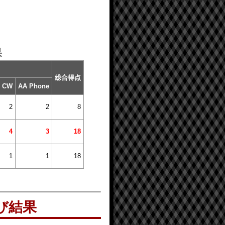
果
総合得点
 CW
AA Phone
2
2
8
4
3
18
1
1
18
び結果