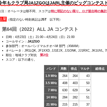
今年もクラブ局JA1ZGOはJARL主催のビッグコンテ
（注：オペレータは順不同、スコアは
特に明記のない限り、ログ提出時の集計
結果
（指定のない時刻表記は
JST
以下同）
第64回（2022）ALL JA コンテスト
日時：4月23日（土）21:00～4月24日（日）21:00
コールサイン：
JA1ZGO
参加部門：オールバンドマルチオペM 部門（XMAM）
オペレータ：JR1LQK, JF1XXD, JJ1EJX, JJ1ONK, JJ1RXC, JK1UVL, 
第2位
順位：地域クラブ対抗
スコア：以下の通り。
バンド
局数
得点
マルチ
総得
1.9 MHz
264
264
43
3.5 MHz
408
403
50
7 MHz
630
629
54
14 MHz
284
282
51
21 MHz
215
215
37