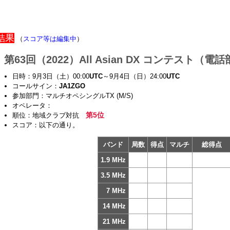
結果
（
スコア等は編集中
）
第63回（2022）All Asian DX コンテスト（電
日時：9月3日（土）00:00
UTC
～9月4日（日）24:00
UTC
コールサイン：
JA1ZGO
参加部門：マルチオペシングルTX (M/S)
オペレータ：
第5位
順位：地域クラブ対抗
スコア：以下の通り。
バンド
局数
得点
マルチ
総得点
1.9 MHz
3.5 MHz
7 MHz
14 MHz
21 MHz