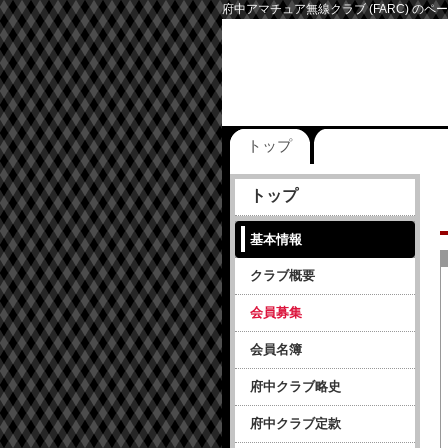
府中アマチュア無線クラブ (FARC) のペ
トップ
トップ
基本情報
クラブ概要
会員募集
会員名簿
府中クラブ略史
府中クラブ定款