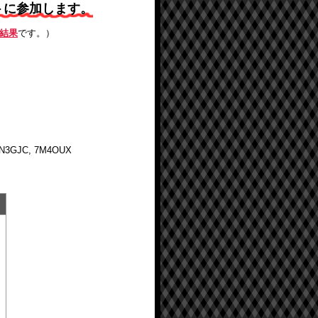
ストに参加します。
結果
です。）
7N3GJC, 7M4OUX
点