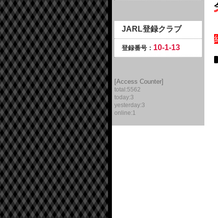
JARL登録クラブ
10-1-13
登録番号：
[Access Counter]
total:5562
today:3
yesterday:3
online:1