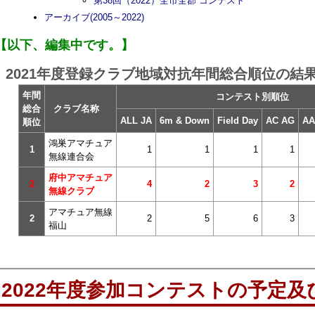
第38回（2022）全市全郡 コンテスト
アーカイブ(2005～2022)
【以下、編集中です。】
2021年度登録クラブ地域対抗年間総合順位の結
年間
コンテスト別順位
総合
クラブ名称
ALL JA
6m & Down
Field Day
AC AG
AA
順位
鴻巣アマチュア
1
1
1
1
1
無線連合会
府中アマチュア
2
4
2
3
2
無線クラブ
アマチュア無線
2
2
5
6
3
福山
2022年度参加コンテストの予定及