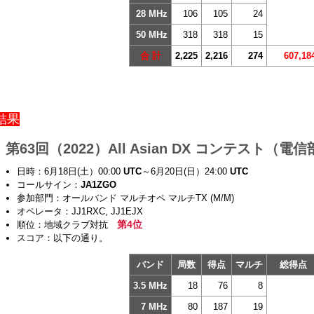
28 MHz
106
105
24
50 MHz
318
318
15
合 計
2,225
2,216
274
607,18
結果
第63回（2022）All Asian DX コンテスト（電
日時：6月18日(土）00:00
UTC
～6月20日(日）24:00
UTC
コールサイン：
JA1ZGO
参加部門：オールバンド マルチオペ マルチTX (M/M)
オペレータ：JJ1RXC, JJ1EJX
第4位
順位：地域クラブ対抗
スコア：以下の通り。
バンド
局数
得点
マルチ
総得
3.5 MHz
18
76
8
7 MHz
80
187
19