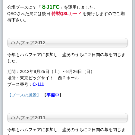
８J1FC
会場ブースにて「
」を運用しました。
QSOされた局には後日
特製QSLカード
を発行しますのでご期
待下さい。
ハムフェア
2012
今年も
ハムフェア
に参加し、盛況のうちに２日間の幕を閉じま
した。
期間：2012年8月25日（土）～8月26日（日）
場所：東京ビッグサイト 西２ホール
C-111
ブース番号：
【ブースの風景】
【
準備中
】
ハムフェア
2011
今年も
ハムフェア
に参加し、盛況のうちに２日間の幕を閉じま