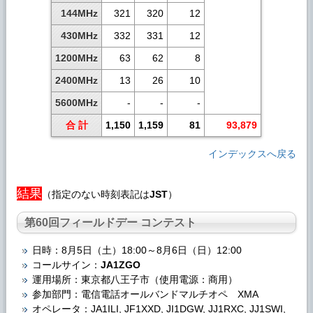
144MHz
321
320
12
430MHz
332
331
12
1200MHz
63
62
8
2400MHz
13
26
10
5600MHz
-
-
-
合 計
1,150
1,159
81
93,879
インデックスへ戻る
結果
（指定のない時刻表記は
JST
）
第60回フィールドデー コンテスト
日時：8月5日（土）18:00～8月6日（日）12:00
コールサイン：
JA1ZGO
運用場所：東京都八王子市（使用電源：商用）
参加部門：電信電話オールバンドマルチオペ XMA
オペレータ：JA1ILI, JF1XXD, JI1DGW, JJ1RXC, JJ1SWI,