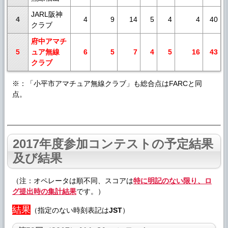
JARL阪神
4
4
9
14
5
4
4
40
クラブ
府中アマチ
5
ュア無線
6
5
7
4
5
16
43
クラブ
※：「小平市アマチュア無線クラブ」も総合点はFARCと同
点。
2017年度参加コンテストの予定結果
及び結果
（注：オペレータは順不同、スコアは
特に明記のない限り、ロ
グ提出時の集計結果
です。）
結果
（指定のない時刻表記は
JST
）