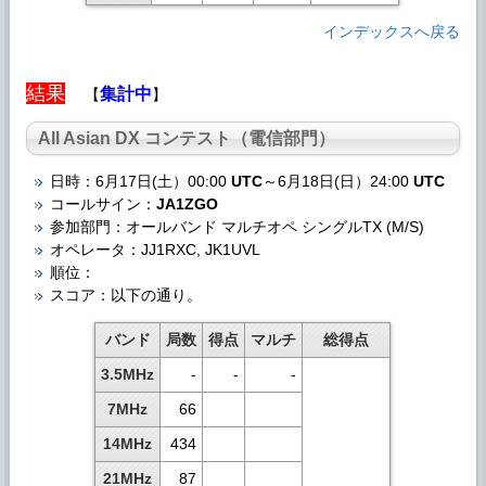
インデックスへ戻る
結果
集計中
【
】
All Asian DX コンテスト（電信部門）
日時：6月17日(土）00:00
UTC
～6月18日(日）24:00
UTC
コールサイン：
JA1ZGO
参加部門：オールバンド マルチオペ シングルTX (M/S)
オペレータ：JJ1RXC, JK1UVL
順位：
スコア：以下の通り。
バンド
局数
得点
マルチ
総得点
3.5MHz
-
-
-
7MHz
66
14MHz
434
21MHz
87