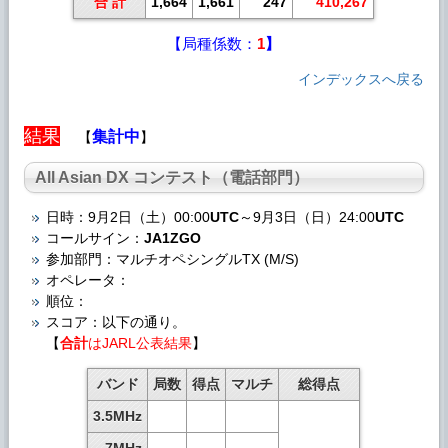
合 計
1,664
1,661
247
410,267
【局種係数：
1
】
インデックスへ戻る
結果
集計中
【
】
All Asian DX コンテスト（電話部門）
日時：9月2日（土）00:00
UTC
～9月3日（日）24:00
UTC
コールサイン：
JA1ZGO
参加部門：マルチオペシングルTX (M/S)
オペレータ：
順位：
スコア：以下の通り。
【
合計
はJARL公表結果
】
バンド
局数
得点
マルチ
総得点
3.5MHz