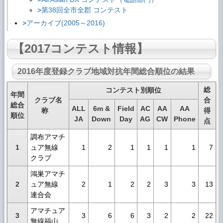
第38回全市全郡 コンテスト
アーカイブ(2005～2016)
【2017コンテスト情報】
2016年度登録クラブ地域対抗年間総合順位の結果
総
コンテスト別順位
年間
クラブ名
合
総合
ALL
6m &
Field
AC
AA
AA
称
得
順位
JA
Down
Day
AG
CW
Phone
点
調布アマチ
1
ュア無線
1
2
1
1
1
1
7
クラブ
鴻巣アマチ
2
ュア無線
2
1
2
2
3
3
13
連合会
アマチュア
3
3
6
6
3
2
2
22
無線福山