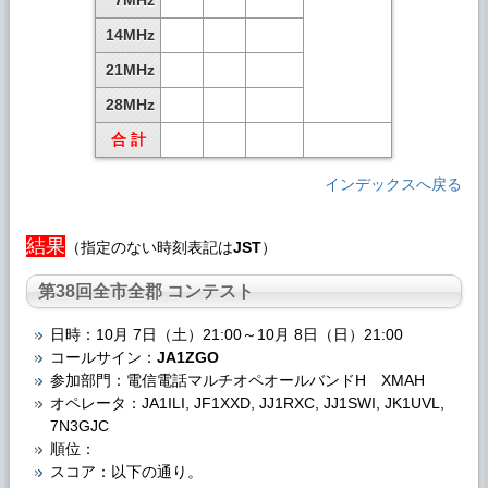
7MHz
14MHz
21MHz
28MHz
合 計
インデックスへ戻る
結果
（指定のない時刻表記は
JST
）
第38回全市全郡 コンテスト
日時：10月 7日（土）21:00～10月 8日（日）21:00
コールサイン：
JA1ZGO
参加部門：電信電話マルチオペオールバンドH XMAH
オペレータ：JA1ILI, JF1XXD, JJ1RXC, JJ1SWI, JK1UVL,
7N3GJC
順位：
スコア：以下の通り。