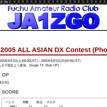
ージです。
2005 ALL ASIAN DX
Contest (Pho
005年9月3日(土)09:00(JST)～2005年9月5日(月)09:00(JST)
八王子固定より参加。(Single TX, Multi OP)
OP
K1UVL
SCORE
 バンド    局数    得点  マルチ

   7MHz      21      37      14
