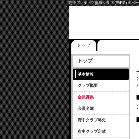
府中アマチュア無線クラブ (FARC) のペ
トップ
トップ
基本情報
2
クラブ概要
会員募集
J
会員名簿
府中クラブ略史
府中クラブ定款