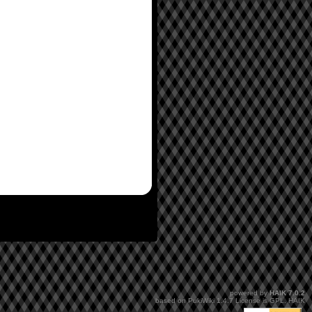
powered by
HAIK
7.0.2
based on
PukiWiki
1.4.7 License is
GPL
.
HAIK