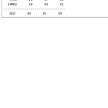
  14MHz      24      54      15

--------------------------------

   合計      45      91      29