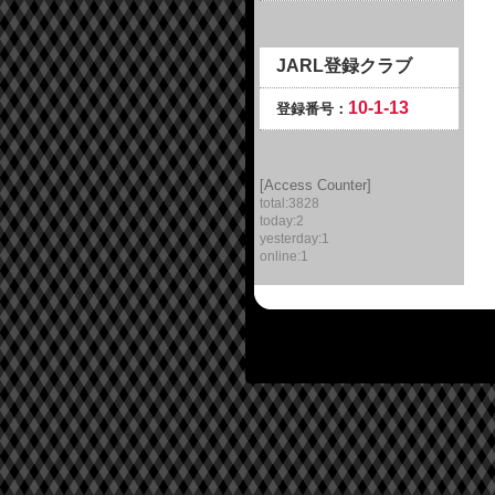
JARL登録クラブ
10-1-13
登録番号：
[Access Counter]
total:3828
today:2
yesterday:1
online:1